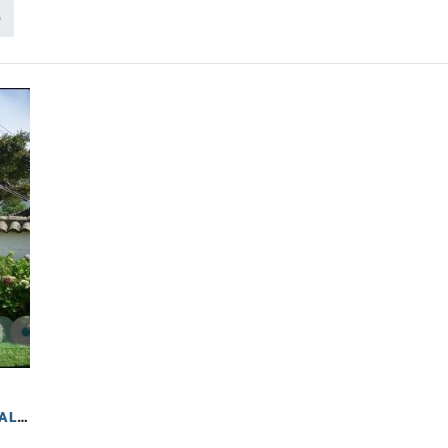
o
VENTA LOTE DE 3.812 MTS, CHÍA, VIA LA VALVANERA, VEREDA FONQUETÁ