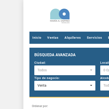
Inicio
Ventas
Alquileres
Servicios
BÚSQUEDA AVANZADA
Ciudad:
Local
Todos
0 O
Tipo de negocio:
Alcob
Venta
Tod
Ordenar por: