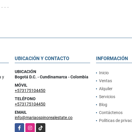
UBICACIÓN Y CONTACTO
INFORMACIÓN
UBICACIÓN
Inicio
a y
Bogotá D.C. - Cundinamarca - Colombia
Ventas
MÓVIL
Alquiler
+573175104450
Servicios
TELÉFONO
+573175104450
Blog
EMAIL
Contáctenos
info@mariaospinorealestate.co
Políticas de priva
Facebook
Instagram
TikTok