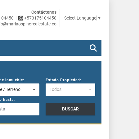
Contáctenos
|
Select Language
▼
104450
+573175104450
fo@mariaospinorealestate.co
de inmueble:
Estado Propiedad:
e / Terreno
Todos
o hasta:
BUSCAR