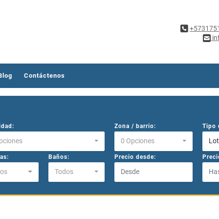
+573175
in
Blog
Contáctenos
idad:
Zona / barrio:
Tipo 
pciones
0 Opciones
Lot
as:
Baños:
Precio desde:
Preci
os
Todos