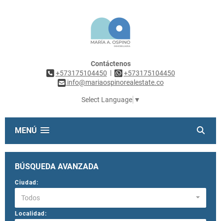
Contáctenos
|
+573175104450
+573175104450
info@mariaospinorealestate.co
Select Language
▼
MENÚ
BÚSQUEDA AVANZADA
Ciudad:
Todos
Localidad: