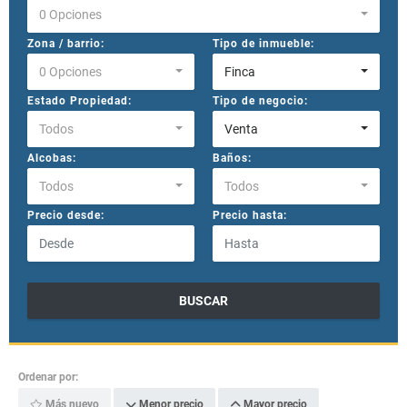
0 Opciones
Zona / barrio:
Tipo de inmueble:
0 Opciones
Finca
Estado Propiedad:
Tipo de negocio:
Todos
Venta
Alcobas:
Baños:
Todos
Todos
Precio desde:
Precio hasta:
BUSCAR
Ordenar por:
Más nuevo
Menor precio
Mayor precio