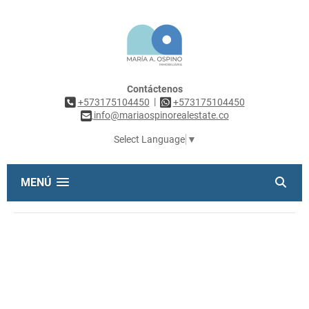
Contáctenos
|
+573175104450
+573175104450
info@mariaospinorealestate.co
Select Language
▼
MENÚ