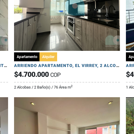
Apartamento
Alquiler
Ap
VENTA CASA DE NIVELES, PROVENZA, 320 MTS, 3 HAB, ESTUDIO, 2 PARQ
ARRIENDO APARTAMENTO, EL VIRREY, 2 ALCOBAS 2 PARQUEADEROS
$4.700.000
$4
COP
2
2 Alcobas / 2 Baño(s) / 76 Área m
1 Al