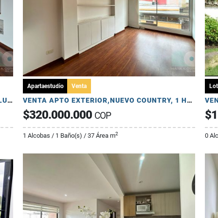
Apartaestudio
Venta
Lot
VENTA APTO CON TERRAZAS, CONJUNTO CLUB HOUSE, ALTOS DE LA COLINA
VENTA APTO EXTERIOR,NUEVO COUNTRY, 1 HAB, 1 BAÑO, 1 PARQUEADERO
$320.000.000
$1
COP
2
1 Alcobas / 1 Baño(s) / 37 Área m
0 Al