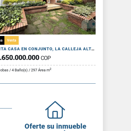
sa
Venta
VENTA CASA EN CONJUNTO, LA CALLEJA ALTA, 297 MTS, 4 HAB, 4 PARQ
.650.000.000
COP
2
cobas / 4 Baño(s) / 297 Área m
Oferte su inmueble