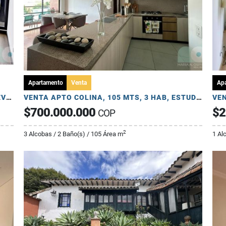
Apartamento
Venta
Apa
VENTA APTOESTUDIO PARA ESTRENAR, NUEVO COUNTRY, 35 MTS, LOFT
VENTA APTO COLINA, 105 MTS, 3 HAB, ESTUDIO, 2 BAÑOS, 2 PARQ
$700.000.000
$2
COP
2
3 Alcobas / 2 Baño(s) / 105 Área m
1 Al