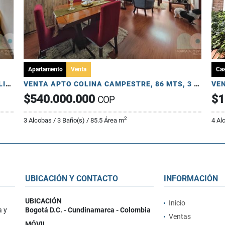
Apartamento
Venta
Ca
ARRIENDO APTO REMODELADO EN LA CAROLINA, EXTERIOR, 185 MTS, 2 PARQ
VENTA APTO COLINA CAMPESTRE, 86 MTS, 3 HAB, 3 BA, ESTUDIO, 1 PARQ
$540.000.000
$1
COP
2
3 Alcobas / 3 Baño(s) / 85.5 Área m
4 Al
UBICACIÓN Y CONTACTO
INFORMACIÓN
UBICACIÓN
Inicio
a y
Bogotá D.C. - Cundinamarca - Colombia
Ventas
MÓVIL